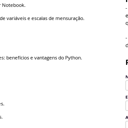
r Notebook.
 de variáveis e escalas de mensuração.
d
es: benefícios e vantagens do Python.
E
es.
s.
A