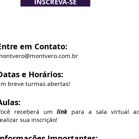
INSCREVA-SE
Entre em Contato:
montvero@montvero.com.br
Datas e Horários:
Em breve turmas abertas!
Aulas:
Você receberá um
link
para a sala virtual a
ealizar sua inscrição!
Informações Importantes: