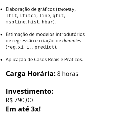
Elaboração de gráficos (
,
twoway
,
,
,
,
lfit
lfitci
line
qfit
,
,
).
mspline
hist
hbar
Estimação de modelos introdutórios
de regressão e criação de
dummies
(
,
,
).
reg
xi i.
predict
A
plicação de Casos Reais e Práticos.
Carga Horária:
8 horas
Investimento:
R$ 790,00
Em até
3x!