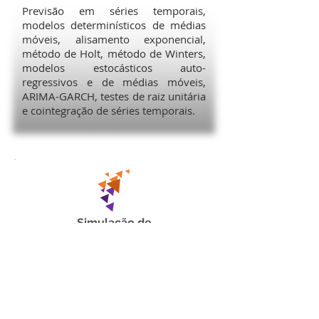
Previsão em séries temporais,
modelos determinísticos de médias
móveis, alisamento exponencial,
método de Holt, método de Winters,
modelos estocásticos auto-
regressivos e de médias móveis,
ARIMA-GARCH, testes de raiz unitária
e cointegração de séries temporais.
Simulação de
Modelos de Gestão
Teoria das filas, distribuições de
probabilidade, modelagem e
avaliação de desempenho, processos
com natureza estocástica, simulação