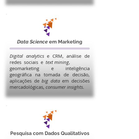
Data Science
em Marketing
Digital analytics
e CRM, análise de
redes sociais e
text mining
,
geomarketing e inteligência
geográfica na tomada de decisão,
aplicações de
big data
em decisões
mercadológicas,
consumer insights
.
Pesquisa com Dados Qualitativos