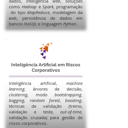
dados, inteligência
web
, soluções
como
Hadoop
e
Spark
, programação
do tipo
MapReduce
, modelagem da
web
, persistência de dados em
bancos
NoSQL
e linguagem
Python
.
Inteligência Artificial em Riscos
Corporativos
Inteligência artificial,
machine
learning
, árvores de decisão,
clustering
, modo
bootstrapping,
bagging
,
random forest
,
boosting
,
técnicas de validação (treino,
validação e teste,
out-of-time
,
validação cruzada) para gestão de
riscos corporativos.